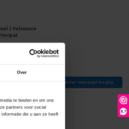
nal | Puissance
rincipal
 un gradateur super
 variateur n'importe
Over
Connecteur DMX : XLR 5 broches, Entrée d'alimentation : Schuko type F, Sortie d'alimentation : Schuko
Connectez-vous pour les prix
 media te bieden en om ons
ze partners voor social
8,7
nformatie die u aan ze heeft