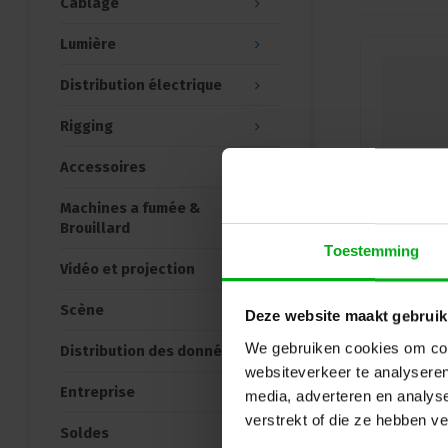
Câblage
Lumière
Distribution électrique
Rigging
Accessoires
Machines a fumée &
Brouillard
Toestemming
Vidéo et projection
Scène
Deze website maakt gebruik
We gebruiken cookies om cont
Distribution des données
websiteverkeer te analyseren
Entreprise
media, adverteren en analys
verstrekt of die ze hebben v
Soldes