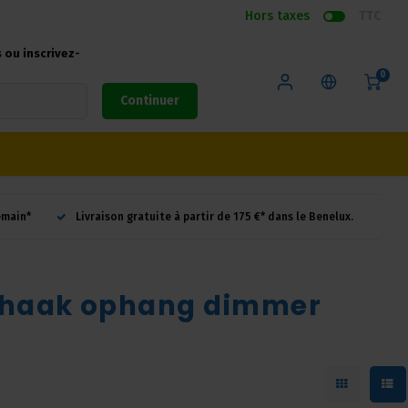
Hors taxes
TTC
ou inscrivez-
0
Continuer
emain*
Livraison gratuite à partir de 175 €* dans le Benelux.
G-haak ophang dimmer