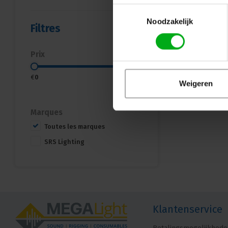
Toestemmingsselectie
Noodzakelijk
Filtres
Prix
€
0
€
400
Weigeren
Marques
Toutes les marques
SRS Lighting
Klantenservice