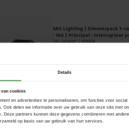
SRS Lighting | Dimmerpack 1-ca
: 16A | Principal : Interrupteur p
SRS Lighting* |
908008
Délai de livraison sur demande
Le gradateur 1 canal de SRS Lighting est
mobile. Vous pouvez facilement placer ce
où ou le suspendre à un crochet G.
Details
 van cookies
ent en advertenties te personaliseren, om functies voor social
. Ook delen we informatie over uw gebruik van onze site met on
e. Deze partners kunnen deze gegevens combineren met andere i
erzameld op basis van uw gebruik van hun services.