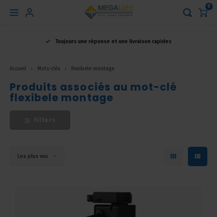
0
Hoofdmenu
Toujours une réponse et une livraison rapides
Langue
Accueil
Mots-clés
flexibele montage
Nederlands
Produits associés au mot-clé
flexibele montage
English
Filters
Français
Les plus vus