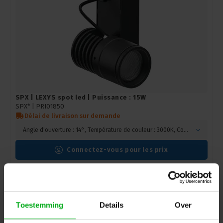
SPX | LEXYS spot led | Puissance : 15W
SPX* |
PRI01850
Délai de livraison sur demande
Angle d'ouverture : 14°, Température de couleur : 3000K, Contrôle : CASAMBI, Fixation : Montage en applique, Couleur : Noir
Connectez-vous pour les prix
Toestemming
Details
Over