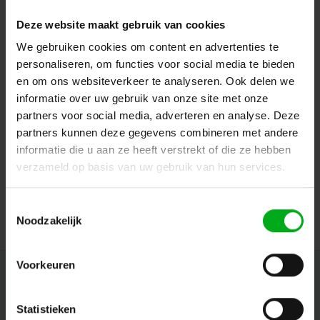
Deze website maakt gebruik van cookies
We gebruiken cookies om content en advertenties te
personaliseren, om functies voor social media te bieden
en om ons websiteverkeer te analyseren. Ook delen we
informatie over uw gebruik van onze site met onze
partners voor social media, adverteren en analyse. Deze
SPX | ILYAD Led Fresnel TW | Puissance : 40W
SPX* |
PRI01776
partners kunnen deze gegevens combineren met andere
Délai de livraison sur demande
informatie die u aan ze heeft verstrekt of die ze hebben
Angle d'ouverture : 42°, Commande : 2 Dim locaux, Fixation : Fixation par crochet, Couleur : Noir
verzameld op basis van uw gebruik van hun services.
Connectez-vous pour les prix
Toestemmingsselectie
Noodzakelijk
Voorkeuren
Newsletter
Restez informé par mail des dernières nouvelles et des offres sur les
Statistieken