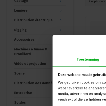
Câblage
Les plus vus
Lumière
Distribution électrique
Rigging
Accessoires
Machines a fumée &
Brouillard
Toestemming
Vidéo et projection
Scène
Deze website maakt gebruik
We gebruiken cookies om cont
Distribution des données
websiteverkeer te analyseren
Entreprise
media, adverteren en analys
verstrekt of die ze hebben v
Soldes