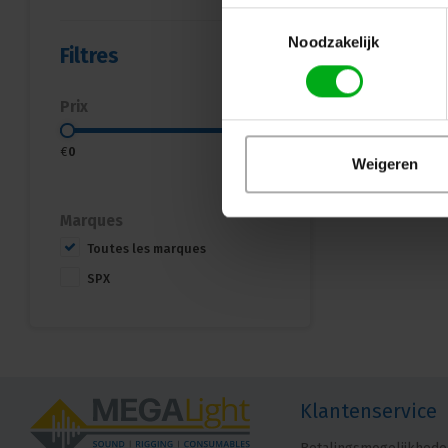
Toestemmingsselectie
Noodzakelijk
Filtres
Prix
€
0
€
900
Weigeren
Marques
Toutes les marques
SPX
Klantenservice