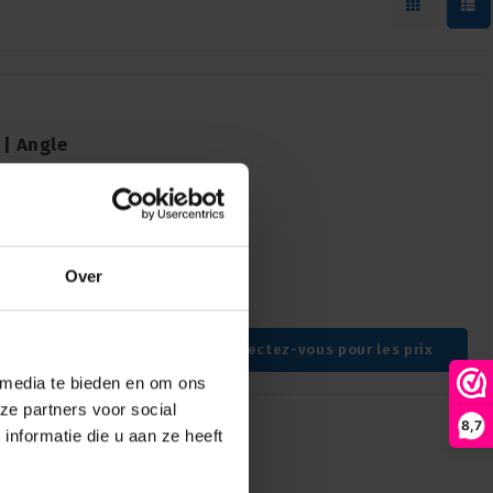
| Angle
21W
e du spot LED SPX |
 21W, un rendement
Over
Température de couleur : 3000K, Contrôle : CASAMBI (BLE), Fixation : Montage par crochet, Couleur : Noir
Connectez-vous pour les prix
 media te bieden en om ons
ze partners voor social
8,7
nformatie die u aan ze heeft