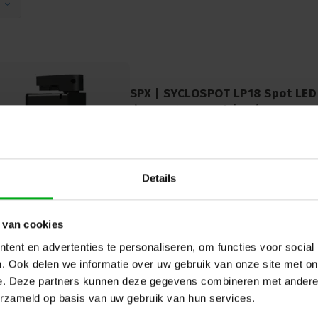
SPX | SYCLOSPOT LP18 Spot LED 
d'ouverture : 22° | Puissance : 
SPX* |
PRI01138
Délai de livraison sur demande
Découvrez l'éclairage puissant et efficac
SYCLOSPOT LP18. Avec une puissance de
Details
lumineux élevé et une garantie de 7 ans.
 van cookies
ent en advertenties te personaliseren, om functies voor social
. Ook delen we informatie over uw gebruik van onze site met on
e. Deze partners kunnen deze gegevens combineren met andere i
erzameld op basis van uw gebruik van hun services.