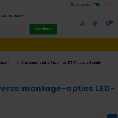
Hors taxes
TTC
ou inscrivez-
0
Continuer
emain*
Livraison gratuite à partir de 175 €* dans le Benelux.
iverse montage-opties LED-