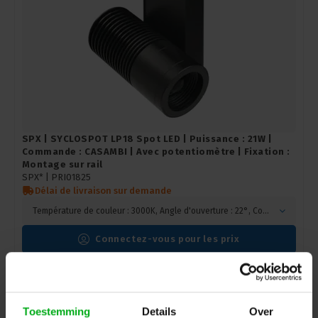
SPX | SYCLOSPOT LP18 Spot LED | Puissance : 21W |
Commande : CASAMBI | Avec potentiomètre | Fixation :
Montage sur rail
SPX* |
PRI01825
Délai de livraison sur demande
Température de couleur : 3000K, Angle d'ouverture : 22°, Couleur : Noir
Connectez-vous pour les prix
Toestemming
Details
Over