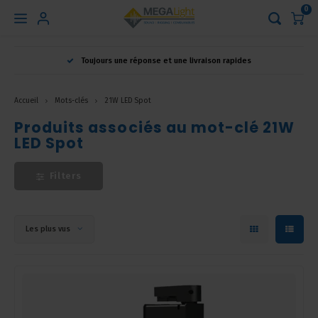
0
Hoofdmenu
Toujours une réponse et une livraison rapides
Langue
Accueil
Mots-clés
21W LED Spot
Nederlands
Produits associés au mot-clé 21W
LED Spot
English
Filters
Français
Les plus vus