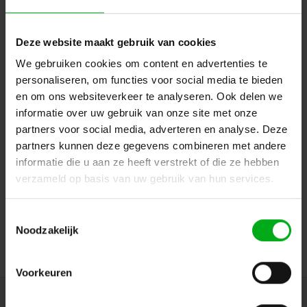
Deze website maakt gebruik van cookies
We gebruiken cookies om content en advertenties te
personaliseren, om functies voor social media te bieden
en om ons websiteverkeer te analyseren. Ook delen we
informatie over uw gebruik van onze site met onze
partners voor social media, adverteren en analyse. Deze
SPX | SYCLOSPOT LP18 Spot LED | Angle d'ouverture :
partners kunnen deze gegevens combineren met andere
22° | Puissance : 21W
SPX* |
PRI01138
informatie die u aan ze heeft verstrekt of die ze hebben
Délai de livraison sur demande
verzameld op basis van uw gebruik van hun services.
Température de couleur : 3000K, Contrôle : CASAMBI (BLE), Fixation : Montage par crochet, Couleur : Noir
Toestemmingsselectie
Connectez-vous pour les prix
Noodzakelijk
Voorkeuren
Newsletter