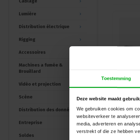
Câblage
Lumière
Distribution électrique
Rigging
Accessoires
Machines a fumée &
Brouillard
Toestemming
Vidéo et projection
Scène
Deze website maakt gebruik
We gebruiken cookies om cont
Distribution des données
websiteverkeer te analyseren
Entreprise
media, adverteren en analys
verstrekt of die ze hebben v
Soldes