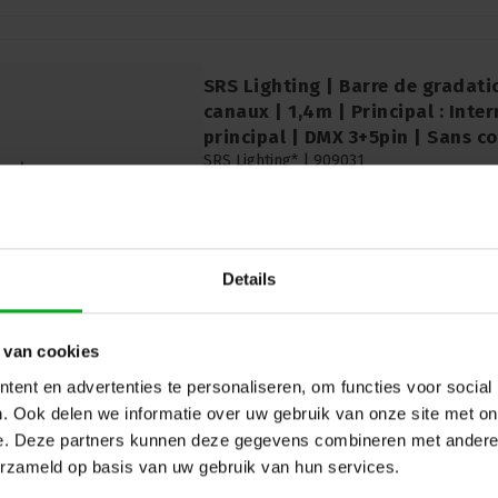
SRS Lighting | Barre de gradati
canaux | 1,4m | Principal : Inte
principal | DMX 3+5pin | Sans c
SRS Lighting* |
909031
Délai de livraison sur demande
La barre de gradation à 4 canaux de SRS L
Convient pour 4 lumières, idéal pour les 
extérieur. Montage facile, fonctions ava
fil en option. Connecteurs vendus sépar
Details
Puissance : 10A
 van cookies
ent en advertenties te personaliseren, om functies voor social
. Ook delen we informatie over uw gebruik van onze site met on
e. Deze partners kunnen deze gegevens combineren met andere i
erzameld op basis van uw gebruik van hun services.