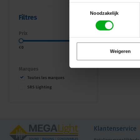
Toestemmingsselectie
Noodzakelijk
Filtres
Prix
€
0
€
1500
Weigeren
Marques
Toutes les marques
SRS Lighting
Klantenservice