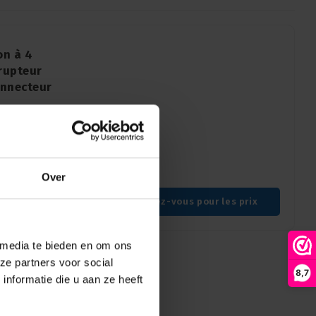
on à 4
rrupteur
onnecteur
ighting.
projets en
ncées et DMX sans
ément
Over
Connectez-vous pour les prix
 media te bieden en om ons
ze partners voor social
8,7
nformatie die u aan ze heeft