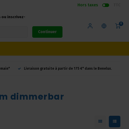
Hors taxes
TTC
ou inscrivez-
0
Continuer
emain*
Livraison gratuite à partir de 175 €* dans le Benelux.
.4m dimmerbar