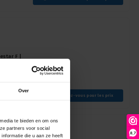
estar F |
ne
Over
Connectez-vous pour les prix
 media te bieden en om ons
ze partners voor social
8,7
nformatie die u aan ze heeft