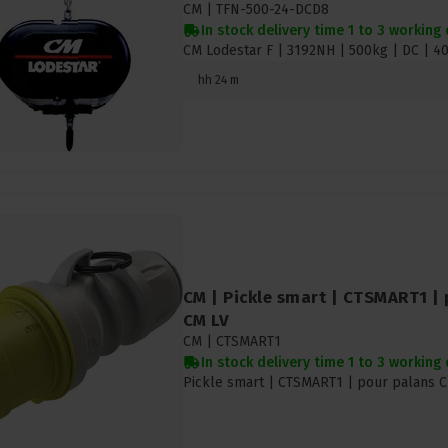
CM |
TFN-500-24-DCD8
In stock delivery time 1 to 3 working
CM Lodestar F | 3192NH | 500kg | DC | 4
hh 24 m
CM | Pickle smart | CTSMART1 |
CM LV
CM |
CTSMART1
In stock delivery time 1 to 3 working
Pickle smart | CTSMART1 | pour palans 