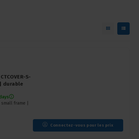
| CTCOVER-S-
 | durable
 days
 small frame |
Connectez-vous pour les prix