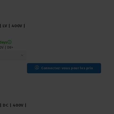
 LV | 400V |
 days
0V | D8+
Connectez-vous pour les prix
| DC | 400V |