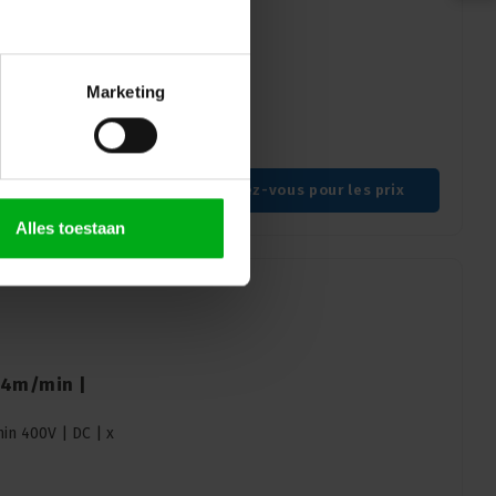
 | 400V | D8
 days
 D8
Marketing
Connectez-vous pour les prix
Alles toestaan
| 4m/min |
in 400V | DC | x