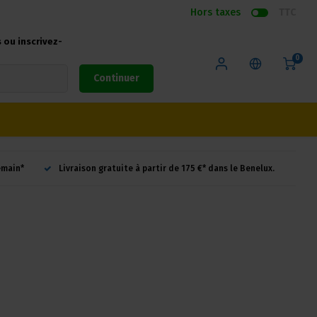
Hors taxes
TTC
ou inscrivez-
0
Continuer
emain*
Livraison gratuite à partir de 175 €* dans le Benelux.