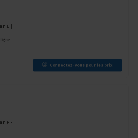
ar L |
 ligne
Connectez-vous pour les prix
r F -